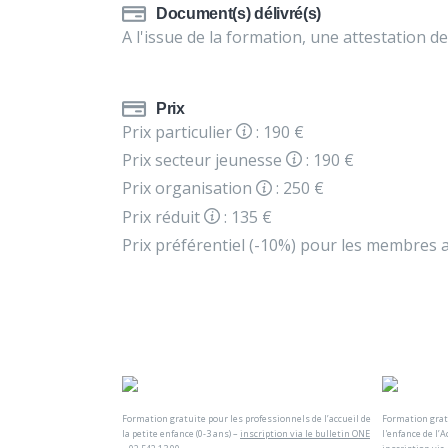
Document(s) délivré(s)
A l'issue de la formation, une attestation de
Prix
Prix particulier
: 190 €
Prix secteur jeunesse
: 190 €
Prix organisation
: 250 €
Prix réduit
: 135 €
Prix préférentiel (-10%) pour les membres a
Formation gratuite pour les professionnels de l’accueil de
Formation gratu
la petite enfance (0-3 ans) –
inscription via le bulletin ONE
l'enfance de l’A