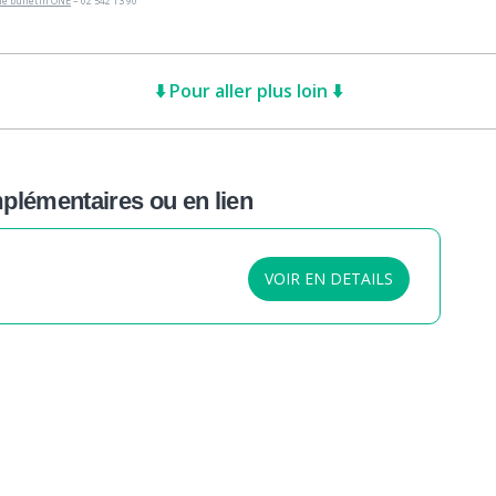
 le bulletin ONE
– 02 542 13 90
⬇️ Pour aller plus loin ⬇️
lémentaires ou en lien
VOIR EN DETAILS