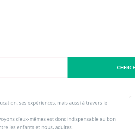
Nos activités
Programmes jeunesse
Ressources
Nos activités
Programmes jeunesse
opper un regard positif sur l'
Ressources
À propos
Contact
CHERC
Nous soutenir
ucation, ses expériences, mais aussi à travers le
envoyons d’eux-mêmes est donc indispensable au bon
tre les enfants et nous, adultes.