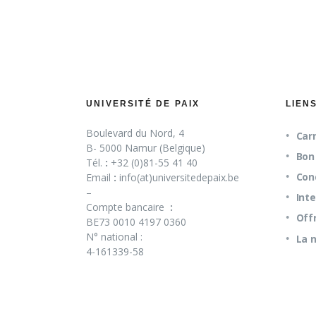
UNIVERSITÉ DE PAIX
LIEN
Boulevard du Nord, 4
Carn
B- 5000 Namur (Belgique)
Bon 
Tél.
:
+32 (0)81-55 41 40
Con
Email
:
info(at)universitedepaix.be
–
Int
Compte bancaire
:
Off
BE73 0010 4197 0360
N° national :
La 
4-161339-58