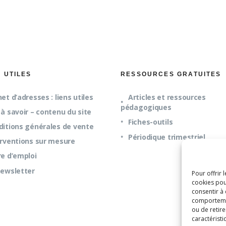
S UTILES
RESSOURCES GRATUITES
et d’adresses : liens utiles
Articles et ressources
pédagogiques
à savoir – contenu du site
Fiches-outils
ditions générales de vente
Périodique trimestriel
erventions sur mesure
re d’emploi
newsletter
Pour offrir 
cookies pou
consentir à
comportement
ou de retire
caractéristi