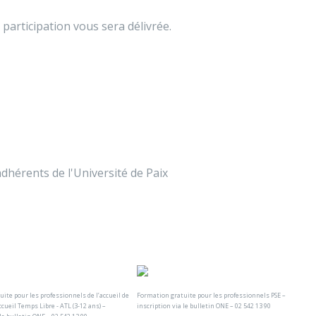
 participation vous sera délivrée.
dhérents de l'Université de Paix
ite pour les professionnels de l’accueil de
Formation gratuite pour les professionnels PSE –
ccueil Temps Libre - ATL (3-12 ans) –
inscription via le bulletin ONE – 02 542 13 90