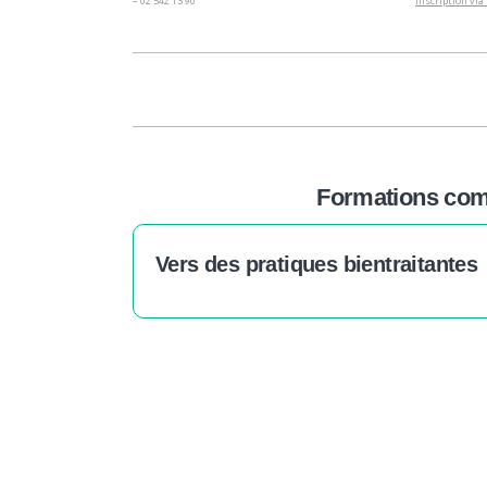
– 02 542 13 90
inscription via
Formations comp
Vers des pratiques bientraitantes