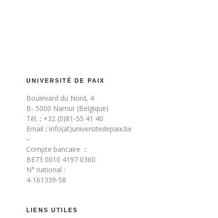
UNIVERSITÉ DE PAIX
Boulevard du Nord, 4
B- 5000 Namur (Belgique)
Tél.
:
+32 (0)81-55 41 40
Email
:
info(at)universitedepaix.be
–
Compte bancaire
:
BE73 0010 4197 0360
N° national :
4-161339-58
LIENS UTILES