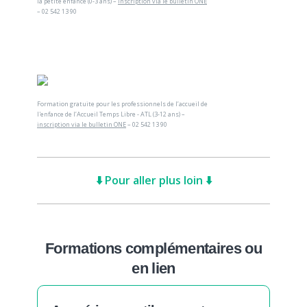
la petite enfance (0-3 ans) –
inscription via le bulletin ONE
– 02 542 13 90
Formation gratuite pour les professionnels de l’accueil de
l'enfance de l’Accueil Temps Libre - ATL (3-12 ans) –
inscription via le bulletin ONE
– 02 542 13 90
⬇️ Pour aller plus loin ⬇️
Formations complémentaires ou
en lien