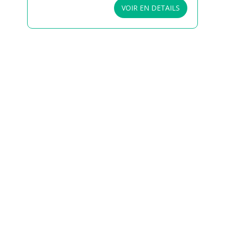
VOIR EN DETAILS
Envie de soutenir nos
actions ?