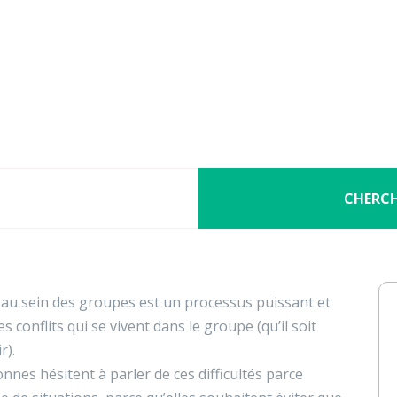
Nos activités
Programmes jeunesse
Ressources
Nos activités
Programmes jeunesse
t au service de la résolution
Ressources
groupes : la Deep Democrac
À propos
Contact
CHERC
Nous soutenir
s au sein des groupes est un processus puissant et
s conflits qui se vivent dans le groupe (qu’il soit
r).
nnes hésitent à parler de ces difficultés parce