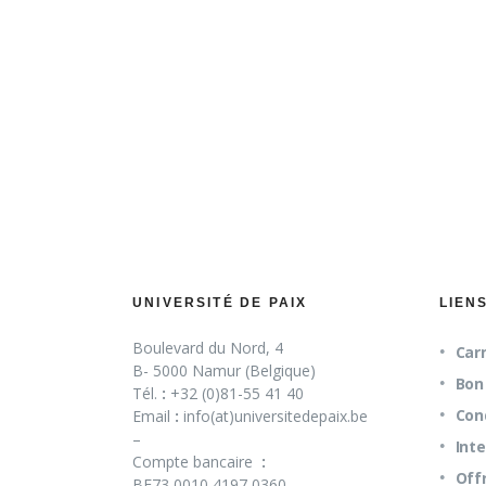
UNIVERSITÉ DE PAIX
LIEN
Boulevard du Nord, 4
Carn
B- 5000 Namur (Belgique)
Bon 
Tél.
:
+32 (0)81-55 41 40
Con
Email
:
info(at)universitedepaix.be
–
Int
Compte bancaire
:
Off
BE73 0010 4197 0360