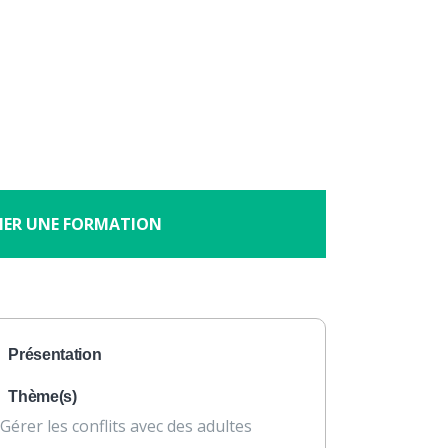
×
À propos
Contact
Nous soutenir
 des conflits au sein des
y
HER UNE FORMATION
Présentation
Thème(s)
Gérer les conflits avec des adultes