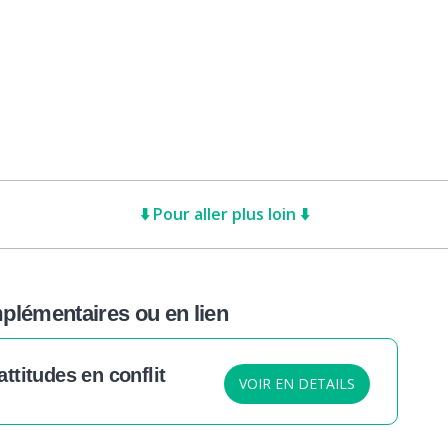
⬇️ Pour aller plus loin ⬇️
lémentaires ou en lien
titudes en conflit
VOIR EN DETAILS