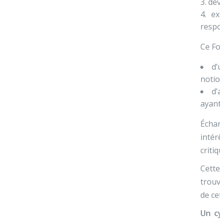
dév
ex
respo
Ce Fo
d’
notio
d’
ayant
Échan
intér
criti
Cette
trouv
de ce
Un c