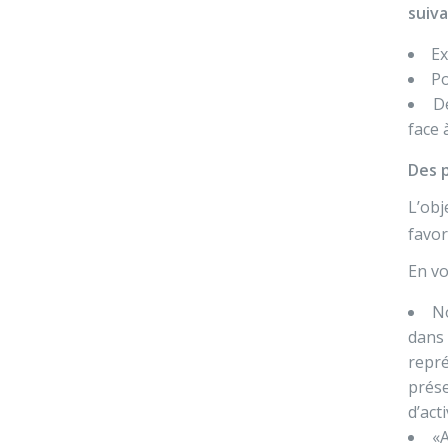
suiva
Ex
Po
D
face 
Des 
L’obj
favor
En vo
No
dans
repré
prése
d’act
«