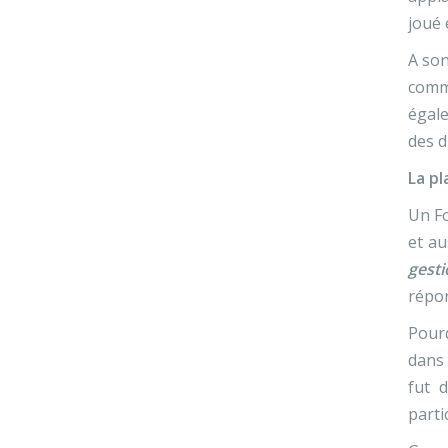
joué 
A son
comme
égale
des d
La pl
Un Fo
et au
gest
répon
Pourq
dans 
fut 
parti