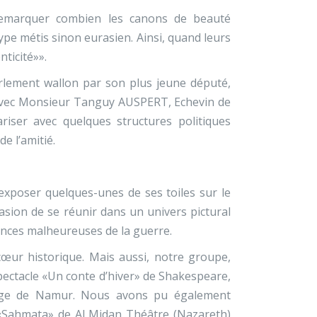
emarquer combien les canons de beauté
pe métis sinon eurasien. Ainsi, quand leurs
nticité»».
arlement wallon par son plus jeune député,
r avec Monsieur Tanguy AUSPERT, Echevin de
riser avec quelques structures politiques
e l’amitié.
’exposer quelques-unes de ses toiles sur le
asion de se réunir dans un univers pictural
ences malheureuses de la guerre.
 cœur historique. Mais aussi, notre groupe,
pectacle «Un conte d’hiver» de Shakespeare,
ège de Namur. Nous avons pu également
 «Sahmata» de Al Midan Théâtre (Nazareth)