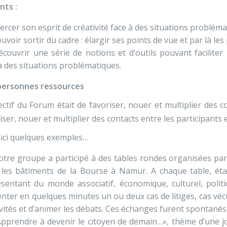
nts :
ercer son esprit de créativité face à des situations probléma
uvoir sortir du cadre : élargir ses points de vue et par là les 
écouvrir une série de notions et d’outils pouvant facilite
à des situations problématiques.
personnes ressources
ectif du Forum était de favoriser, nouer et multiplier des c
iser, nouer et multiplier des contacts entre les participants 
ici quelques exemples…
tre groupe a participé à des tables rondes organisées pa
 les bâtiments de la Bourse à Namur. A chaque table, ét
sentant du monde associatif, économique, culturel, politi
nter en quelques minutes un ou deux cas de litiges, cas vé
ivités et d’animer les débats. Ces échanges furent spontané
Apprendre à devenir le citoyen de demain…», thème d’une j