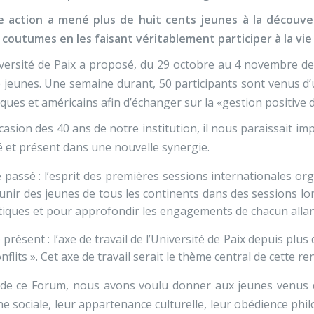
e action a mené plus de huit cents jeunes à la découver
 coutumes en les faisant véritablement participer à la vie 
versité de Paix a proposé, du 29 octobre au 4 novembre de
 jeunes. Une semaine durant, 50 participants sont venus d’
iques et américains afin d’échanger sur la «gestion positive d
ccasion des 40 ans de notre institution, il nous paraissait im
 et présent dans une nouvelle synergie.
 passé : l’esprit des premières sessions internationales organ
unir des jeunes de tous les continents dans des sessions 
itiques et pour approfondir les engagements de chacun allant
 présent : l’axe de travail de l’Université de Paix depuis pl
onflits ». Cet axe de travail serait le thème central de cette r
de ce Forum, nous avons voulu donner aux jeunes venus de
ne sociale, leur appartenance culturelle, leur obédience ph