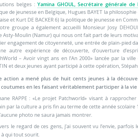
tutions belges :
Yamina GHOUL, Secrétaire générale de 
ique de jeunesse en Belgique, Hugues BAYET la philosophie
aise et Kurt DE BACKER 6) la politique de jeunesse en Com
otre groupe a également accueilli Monsieur Josy DEHOUB
le Asty-Moulin (Namur) qui nous ont fait part de leurs motivat
er engagement de citoyenneté, une entrée de plain-pied dan
ne autre expérience de découverte, d’ouverture d’esprit
hWorld – Avoir vingt ans en l’An 2000» lancée par la vil
N et deux jeunes ayant participé à cette opération, Stép
e action a mené plus de huit cents jeunes à la découver
 coutumes en les faisant véritablement participer à la vie 
hane RAPPE : «Le projet Patchworld» visant à rapprocher
ain par la culture a pris fin au terme de cette année scolaire
’aucune photo ne saura jamais montrer.
vers le regard de ces gens, j’ai souvent vu l’envie, parfois
 à qui tout sourit.