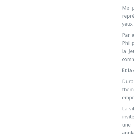
Me p
repré
yeux 
Par a
Phili
la Je
commu
Et la
Duran
thème
empru
La vi
invit
une 
appla