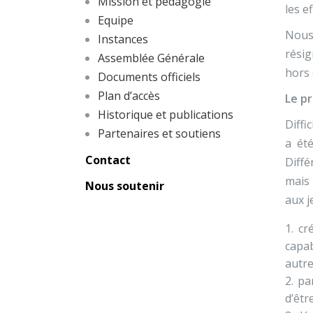
Mission et pédagogie
les e
Equipe
Nous 
Instances
résig
Assemblée Générale
hors 
Documents officiels
Plan d’accès
Le p
Historique et publications
Diffi
Partenaires et soutiens
a été
Contact
Diffé
mais 
Nous soutenir
aux j
cr
capab
autre
pa
d’êtr