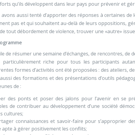
fforts qu’ils développent dans leur pays pour prévenir et gére
avons aussi tenté d’apporter des réponses à certaines de l
nent pas et qui souhaitent au-delà de leurs oppositions, gér
de tout débordement de violence, trouver une «autre» issue 
rogramme
cile de résumer une semaine d’échanges, de rencontres, de dé
 particulièrement riche pour tous les participants autan
rentes formes d’activités ont été proposées : des ateliers,
aussi des formations et des présentations d’outils pédago
eunes de :
éer des ponts et poser des jalons pour l’avenir en se pr
les de contribuer au développement d’une société démocrat
s cultures;
rtager connaissances et savoir-faire pour s’approprier de
e apte à gérer positivement les conflits;