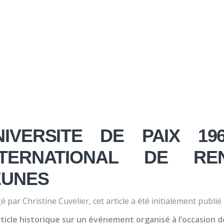
Nos activités
Programmes jeunesse
Ressources
Nos activités
Programmes jeunesse
national de rencontre 
Ressources
À propos
Contact
Nous soutenir
NIVERSITE DE PAIX 19
NTERNATIONAL DE RE
EUNES
é par Christine Cuvelier, cet article a été initialement publié
ticle historique sur un événement organisé à l’occasion de