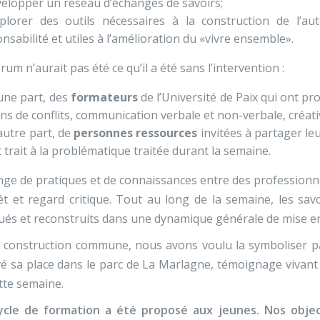
elopper un réseau d’échanges de savoirs;
plorer des outils nécessaires à la construction de l’au
nsabilité et utiles à l’amélioration du «vivre ensemble».
rum n’aurait pas été ce qu’il a été sans l’intervention :
une part, des
formateurs
de l’Université de Paix qui ont p
ns de conflits, communication verbale et non-verbale, créativ
autre part, de
personnes ressources
invitées à partager leu
 trait à la problématique traitée durant la semaine.
ge de pratiques et de connaissances entre des professionnel
êt et regard critique. Tout au long de la semaine, les sav
qués et reconstruits dans une dynamique générale de mise 
 construction commune, nous avons voulu la symboliser par
é sa place dans le parc de La Marlagne, témoignage vivant d’
tte semaine.
ycle de formation a été proposé aux jeunes. Nos objec