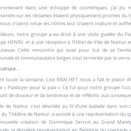
romenant dans une échoppe de cosmétiques, j’ai pu r
sentés sur les réclames étaient physiquement proches du ty
nous criaient «visa» les nôtres leur criaient «nature et authe
illeurs, notre groupe a eu droit à une visite guidée du P
ppe HENRY, et à une réception à l’Hôtel de Ville de Namu
unesse. Cette rencontre qui avait pour but de se familia
nale et communautaire belges s’est terminée par le verre d
 culture…
t toute la semaine, Lise BRACHET nous a fait le plaisir d
 « Plaidoyer pour la paix ». Ce fut pour notre groupe l’occ
nt de douceur et de tendresse et de réfléchir aux conséqu
lle de Namur s’est dévoilée au fil d’une ballade dans son
é du Théâtre de Namur, a assisté à une représentation du s
nouvelle création de Dominique Serron au Grand Man
udir la dernière représentation en Belgique du spectacle