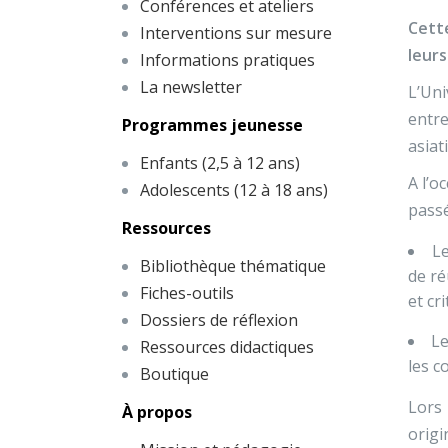
Conférences et ateliers
Cett
Interventions sur mesure
leurs
Informations pratiques
La newsletter
L’Uni
entre
Programmes jeunesse
asiat
Enfants (2,5 à 12 ans)
A l’o
Adolescents (12 à 18 ans)
passé
Ressources
Le
Bibliothèque thématique
de ré
Fiches-outils
et cr
Dossiers de réflexion
Le
Ressources didactiques
les c
Boutique
Lors 
À propos
origi