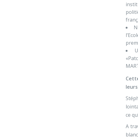
insti
polit
franç
N
l’Eco
premi
U
«Patc
MARTI
Cett
leurs
Stép
loint
ce qu
A tra
blanc