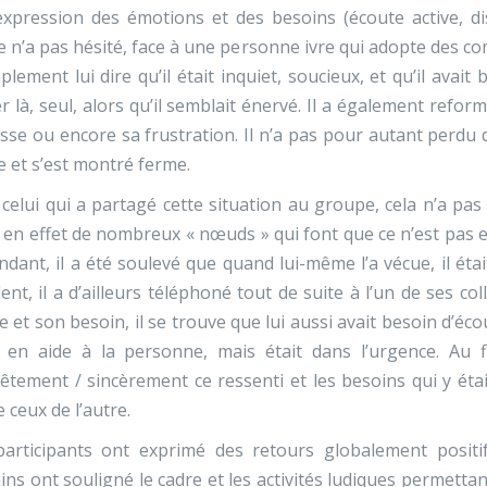
expression des émotions et des besoins (écoute active, dis
e n’a pas hésité, face à une personne ivre qui adopte des 
plement lui dire qu’il était inquiet, soucieux, et qu’il avait
er là, seul, alors qu’il semblait énervé. Il a également refor
esse ou encore sa frustration. Il n’a pas pour autant perdu de
le et s’est montré ferme.
celui qui a partagé cette situation au groupe, cela n’a pas 
 en effet de nombreux « nœuds » qui font que ce n’est pas e
dant, il a été soulevé que quand lui-même l’a vécue, il éta
ident, il a d’ailleurs téléphoné tout de suite à l’un de ses c
re et son besoin, il se trouve que lui aussi avait besoin d’éco
 en aide à la personne, mais était dans l’urgence. Au fi
tement / sincèrement ce ressenti et les besoins qui y étai
e ceux de l’autre.
participants ont exprimé des retours globalement positi
ins ont souligné le cadre et les activités ludiques permetta