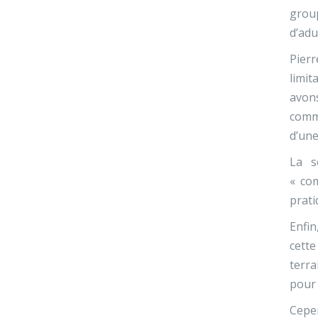
group
d’adu
Pier
limit
avon
commu
d’une
La s
« co
prati
Enfin
cette
terra
pour 
Cepen