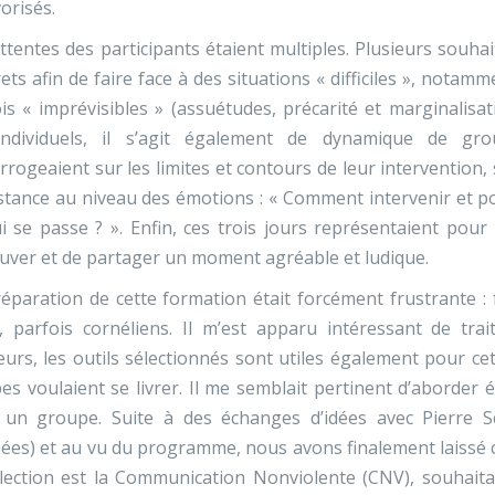
orisés.
ttentes des participants étaient multiples. Plusieurs souha
ets afin de faire face à des situations « difficiles », notam
is « imprévisibles » (assuétudes, précarité et marginalisa
rindividuels, il s’agit également de dynamique de gr
errogeaient sur les limites et contours de leur intervention, 
stance au niveau des émotions : « Comment intervenir et pos
i se passe ? ». Enfin, ces trois jours représentaient pou
uver et de partager un moment agréable et ludique.
éparation de cette formation était forcément frustrante : fa
, parfois cornéliens. Il m’est apparu intéressant de tra
leurs, les outils sélectionnés sont utiles également pour ce
es voulaient se livrer. Il me semblait pertinent d’aborder
 un groupe. Suite à des échanges d’idées avec Pierre S
ées) et au vu du programme, nous avons finalement laissé cet
lection est la Communication Nonviolente (CNV), souhaita