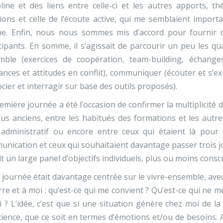
pline et des liens entre celle-ci et les autres apports, 
ons et celle de l’écoute active, qui me semblaient import
me. Enfin, nous nous sommes mis d’accord pour fournir 
cipants. En somme, il s’agissait de parcourir un peu les qua
mble (exercices de coopération, team-building, échan
ances et attitudes en conflit), communiquer (écouter et s’ex
cier et interragir sur base des outils proposés).
emière journée a été l’occasion de confirmer la multiplicité d
lus anciens, entre les habitués des formations et les aut
f administratif ou encore entre ceux qui étaient là pou
nication et ceux qui souhaitaient davantage passer trois jo
it un large panel d’objectifs individuels, plus ou moins consc
 journée était davantage centrée sur le vivre-ensemble, avec
rre et à moi : qu’est-ce qui me convient ? Qu’est-ce qui ne m
 ? L’idée, c’est que si une situation génère chez moi de la 
ience, que ce soit en termes d’émotions et/ou de besoins. A