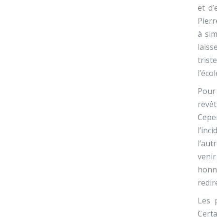
et d’
Pierr
à sim
laiss
trist
l’éco
Pour 
revêt
Cepen
l’inc
l’aut
venir
honnê
redir
Les 
Certa