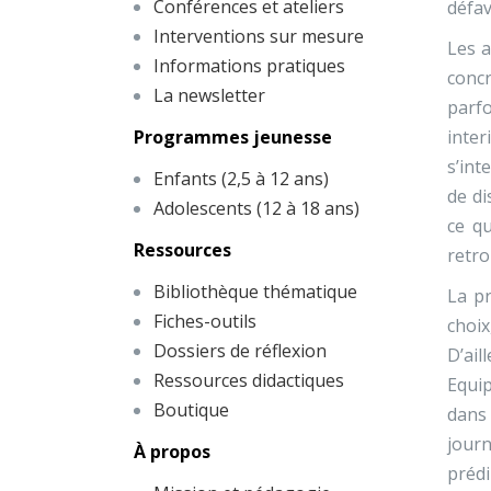
Conférences et ateliers
défav
Interventions sur mesure
Les a
Informations pratiques
concr
La newsletter
parfo
Programmes jeunesse
inte
s’int
Enfants (2,5 à 12 ans)
de di
Adolescents (12 à 18 ans)
ce qu
Ressources
retro
Bibliothèque thématique
La pr
Fiches-outils
choix
Dossiers de réflexion
D’ail
Ressources didactiques
Equip
Boutique
dans
journ
À propos
prédi