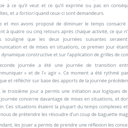
e à ce qu’il veut et ce qu’il exprime ou pas en conséque
ltes, et
a fortiori
quand ceux-ci sont demandeurs.
re et moi avons proposé de diminuer le temps consacr
ant à quatre ou cinq retours après chaque activité, ce qui n’
s souligné que les deux journées suivantes seraient
nication et de mises en situations, ce premier jour étant
 dynamique constructive et sur l’application de grilles de c
econde journée a été une journée de transition en
mmuniquer » et de l’« agir ». Ce moment a été rythmé pa
que et réfléchir sur base des apports de la journée précéden
, le troisième jour a permis une initiation aux logiques d
 journée concerne davantage de mises en situations, et donc
in. Ces situations étaient la plupart du temps complexes et
nous de prétendre les résoudre d’un coup de baguette mag
dant, les jouer a permis de prendre une réflexion les concer