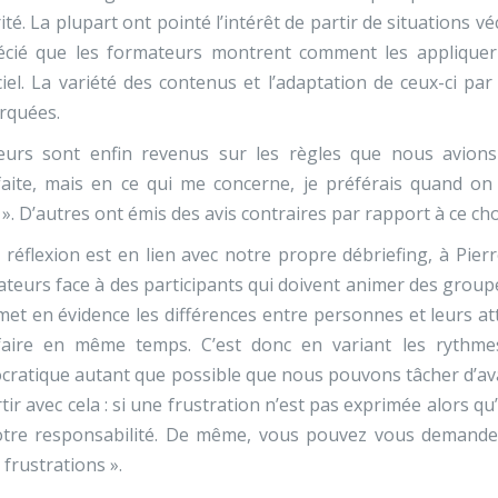
ité. La plupart ont pointé l’intérêt de partir de situations vé
écié que les formateurs montrent comment les appliquer
iciel. La variété des contenus et l’adaptation de ceux-ci
rquées.
eurs sont enfin revenus sur les règles que nous avions f
faite, mais en ce qui me concerne, je préférais quand on
 ». D’autres ont émis des avis contraires par rapport à ce cho
 réflexion est en lien avec notre propre débriefing, à Pier
teurs face à des participants qui doivent animer des groupe
 met en évidence les différences entre personnes et leurs atte
sfaire en même temps. C’est donc en variant les rythme
cratique autant que possible que nous pouvons tâcher d’
tir avec cela : si une frustration n’est pas exprimée alors qu
otre responsabilité. De même, vous pouvez vous demander
s frustrations ».