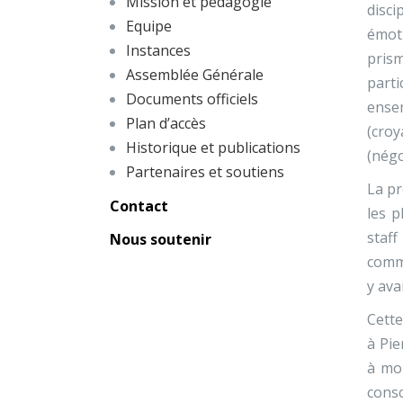
Mission et pédagogie
disci
Equipe
émoti
Instances
pris
Assemblée Générale
parti
Documents officiels
ense
Plan d’accès
(croy
Historique et publications
(négo
Partenaires et soutiens
La pr
Contact
les p
staf
Nous soutenir
commu
y ava
Cette
à Pie
à moi
consc