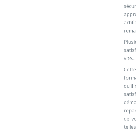
sécur
appr
artif
rema
Plusi
satis
vite…
Cette
forma
qu’il
sati
démo
repar
de v
telle