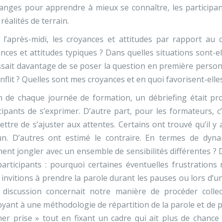
anges pour apprendre à mieux se connaître, les participant
 réalités de terrain.
l’après-midi, les croyances et attitudes par rapport au c
nces et attitudes typiques ? Dans quelles situations sont-e
ssait davantage de se poser la question en première personn
nflit ? Quelles sont mes croyances et en quoi favorisent-elle
n de chaque journée de formation, un débriefing était pro
cipants de s’exprimer. D’autre part, pour les formateurs,
ttre de s’ajuster aux attentes. Certains ont trouvé qu’il y 
un. D’autres ont estimé le contraire. En termes de dyna
nt jongler avec un ensemble de sensibilités différentes ? De
articipants : pourquoi certaines éventuelles frustrations
invitions à prendre la parole durant les pauses ou lors d’un d
e discussion concernait notre manière de procéder colle
yant à une méthodologie de répartition de la parole et de 
her prise » tout en fixant un cadre qui ait plus de chance 