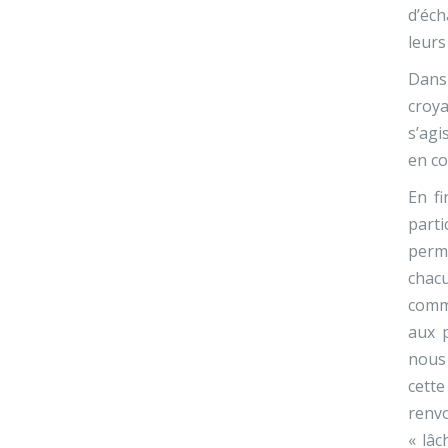
d’éch
leurs
Dans 
croya
s’agi
en co
En fi
parti
perme
chac
comme
aux p
nous 
cett
renvo
« lâc