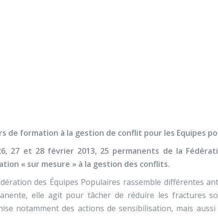
Nos activités
Programmes jeunesse
Ressources
Nos activités
Programmes jeunesse
tion de conflit pour le
Ressources
À propos
Contact
Nous soutenir
rs de formation à la gestion de conflit pour les Equipes po
26, 27 et 28 février 2013, 25 permanents de la Fédérat
tion « sur mesure » à la gestion des conflits.
dération des Équipes Populaires rassemble différentes an
nente, elle agit pour tâcher de réduire les fractures soci
ise notamment des actions de sensibilisation, mais aussi