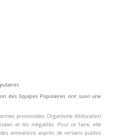
×
À propos
Contact
Nous soutenir
s EP
pulaires
ion des Equipes Populaires ont suivi une
tennes provinciales. Organisme d’éducation
ales et les inégalités. Pour ce faire, elle
 des animations auprès de certains publics