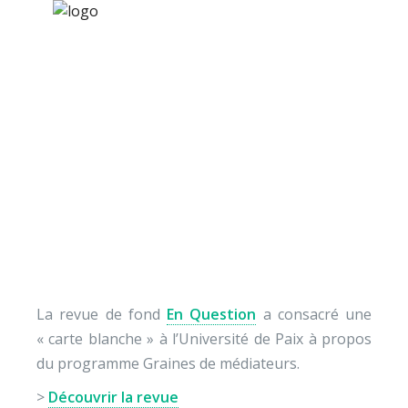
×
Nos activités
Programmes jeunesse
Ressources
Graines de médiateurs
À propos
dans En Question
Contact
Nous soutenir
La revue de fond
En Question
a consacré une
« carte blanche » à l’Université de Paix à propos
du programme Graines de médiateurs.
>
Découvrir la revue