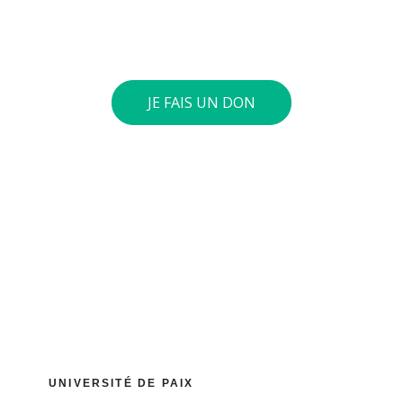
4197 0360. Si le cumul annuel de vos dons atteint 40
euros ou plus, nous vous envoyons une attestation
fiscale.
JE FAIS UN DON
UNIVERSITÉ DE PAIX