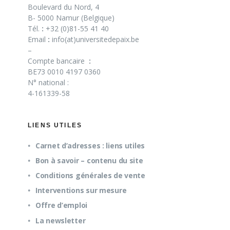
Boulevard du Nord, 4
B- 5000 Namur (Belgique)
Tél.
:
+32 (0)81-55 41 40
Email
:
info(at)universitedepaix.be
–
Compte bancaire
:
BE73 0010 4197 0360
N° national :
4-161339-58
LIENS UTILES
Carnet d’adresses : liens utiles
Bon à savoir – contenu du site
Conditions générales de vente
Interventions sur mesure
Offre d’emploi
La newsletter