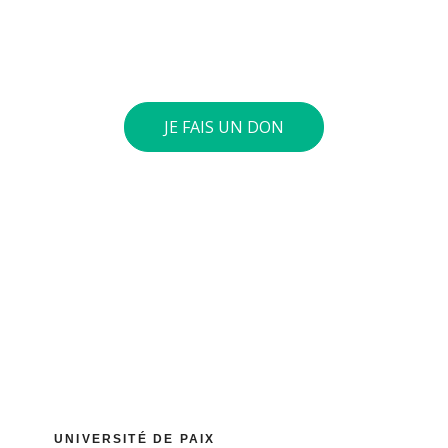
4197 0360. Si le cumul annuel de vos dons atteint 40
euros ou plus, nous vous envoyons une attestation
fiscale.
JE FAIS UN DON
UNIVERSITÉ DE PAIX