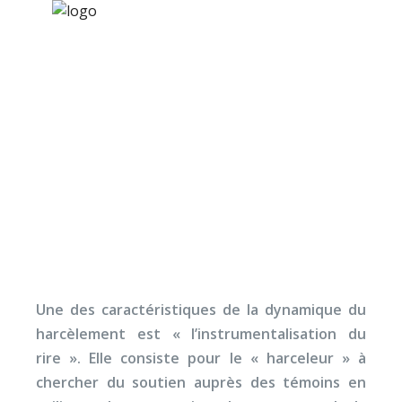
×
Nos activités
Programmes jeunesse
Ressources
Harcèlement scolaire : 
À propos
C’est pour rire… »
Contact
Nous soutenir
Une des caractéristiques de la dynamique du
harcèlement est « l’instrumentalisation du
rire ». Elle consiste pour le « harceleur » à
chercher du soutien auprès des témoins en