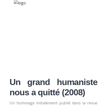
×
Nos activités
Programmes jeunesse
Ressources
Hommage à Raymond
À propos
Vander Elst
Contact
Nous soutenir
Un grand humaniste
nous a quitté (2008)
Un hommage initialement publié dans la revue