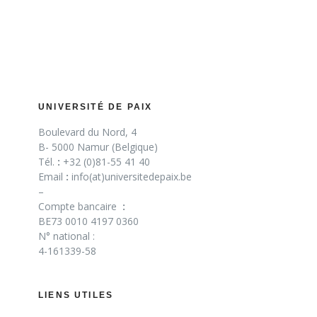
UNIVERSITÉ DE PAIX
Boulevard du Nord, 4
B- 5000 Namur (Belgique)
Tél.
:
+32 (0)81-55 41 40
Email
:
info(at)universitedepaix.be
–
Compte bancaire
:
BE73 0010 4197 0360
N° national :
4-161339-58
LIENS UTILES