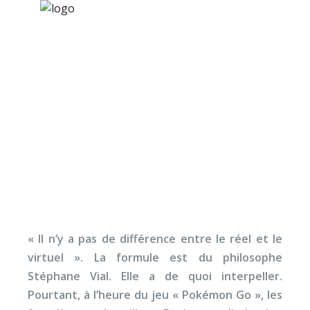
×
Nos activités
Programmes jeunesse
Ressources
« Il n’y a pas de
À propos
différence entre le réel
Contact
et le virtuel »
Nous soutenir
« Il n’y a pas de différence entre le réel et le
virtuel ». La formule est du philosophe
Stéphane Vial. Elle a de quoi interpeller.
Pourtant, à l’heure du jeu « Pokémon Go », les