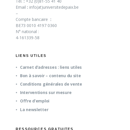
Tél.
:
+32 (0)81-55 41 40
Email
:
info(at)universitedepaix.be
–
Compte bancaire
:
BE73 0010 4197 0360
N° national :
4-161339-58
LIENS UTILES
Carnet d’adresses : liens utiles
Bon à savoir – contenu du site
Conditions générales de vente
Interventions sur mesure
Offre d’emploi
La newsletter
RESSOURCES GRATUITES