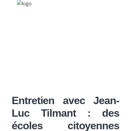
×
Nos activités
Programmes jeunesse
Ressources
Jean-Luc Tilmant :
À propos
écoles citoyennes
Contact
Nous soutenir
Entretien avec Jean-
Luc Tilmant : des
écoles citoyennes