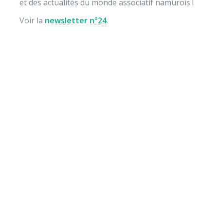
et des actualités du monde associatif namurois !
Voir la
newsletter n°24
.
Envie de soutenir nos
actions ?
Vos dons nous permettent de mener des actions
éducatives au quotidien sur le terrain et auprès des
jeunes pour diminuer la violence et développer des
comportements autonomes, responsables et