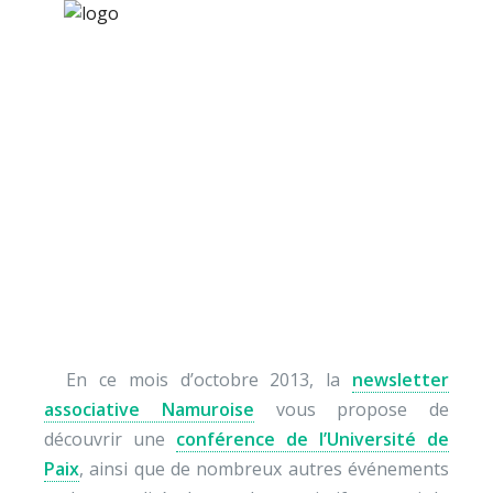
×
Nos activités
Programmes jeunesse
Ressources
La newsletter
À propos
associative namuroise
Contact
Nous soutenir
En ce mois d’octobre 2013, la
newsletter
associative Namuroise
vous propose de
découvrir une
conférence de l’Université de
Paix
, ainsi que de nombreux autres événements