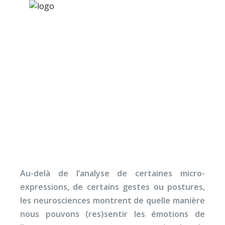
×
Nos activités
Programmes jeunesse
Ressources
La « syntonie » au
À propos
service de la
Contact
compassion
Nous soutenir
Au-delà de l’analyse de certaines micro-
expressions, de certains gestes ou postures,
les neurosciences montrent de quelle manière
nous pouvons (res)sentir les émotions de