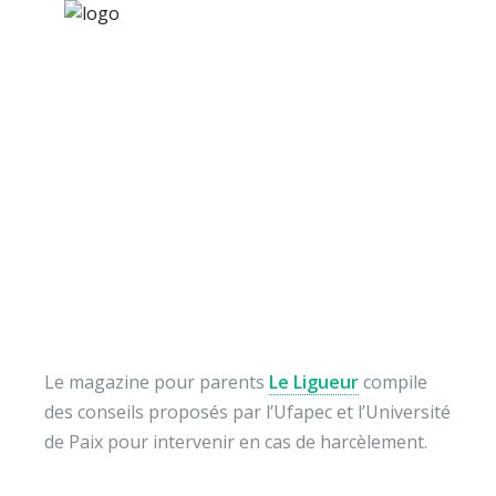
×
Nos activités
Programmes jeunesse
Ressources
Le ligueur :
À propos
« harcèlement à
Contact
l’école… »
Nous soutenir
Le magazine pour parents
Le Ligueur
compile
des conseils proposés par l’Ufapec et l’Université
de Paix pour intervenir en cas de harcèlement.