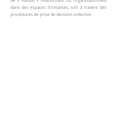
de « nœuds » relationnels ou organisationnels
dans des espaces formalisés, soit à travers des
procédures de prise de décision collective.
Envie de soutenir nos
actions ?
Vos dons nous permettent de mener des actions
éducatives au quotidien sur le terrain et auprès des
jeunes pour diminuer la violence et développer des