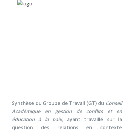
×
Nos activités
Programmes jeunesse
Ressources
Le management
À propos
émotionnel (résumé)
Contact
Nous soutenir
Synthèse du Groupe de Travail (GT) du
Conseil
Académique en gestion de conflits et en
éducation à la paix,
ayant travaillé sur la
question des relations en contexte