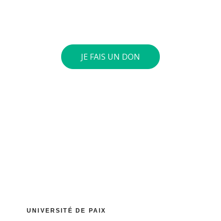
4197 0360. Si le cumul annuel de vos dons atteint 40
euros ou plus, nous vous envoyons une attestation
fiscale.
JE FAIS UN DON
UNIVERSITÉ DE PAIX