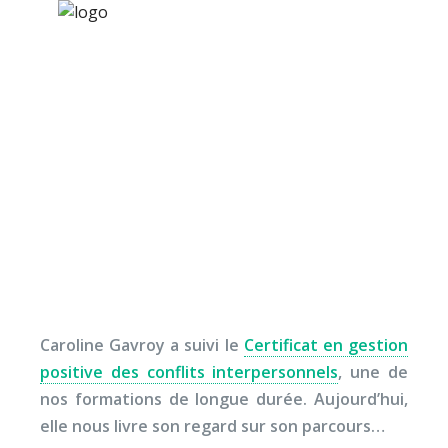
×
Nos activités
Programmes jeunesse
Ressources
Le témoignage de
À propos
Caroline Gavroy
Contact
Nous soutenir
Caroline Gavroy a suivi le
Certificat en gestion
positive des conflits interpersonnels
, une de
nos formations de longue durée. Aujourd’hui,
elle nous livre son regard sur son parcours…