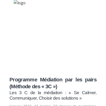
×
Nos activités
Programmes jeunesse
Ressources
« Les 3C de la
À propos
médiation »
Contact
Nous soutenir
Programme Médiation par les pairs
(Méthode des « 3C »)
Les 3 C de la médiation : « Se Calmer,
Communiquer, Choisir des solutions »