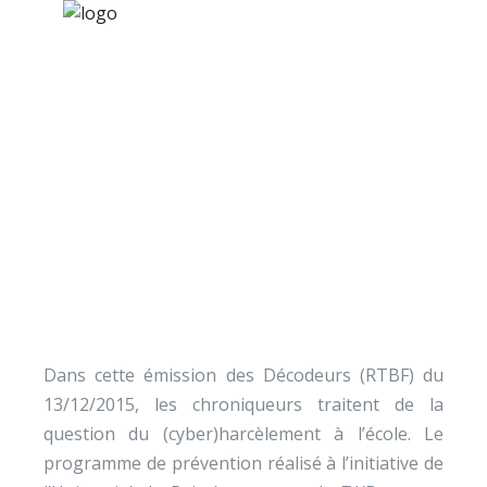
×
Nos activités
Programmes jeunesse
Ressources
Les Décodeurs (RTBF) 
À propos
le harcèlement scolair
Contact
Nous soutenir
Dans cette émission des Décodeurs (RTBF) du
13/12/2015, les chroniqueurs traitent de la
question du (cyber)harcèlement à l’école. Le
programme de prévention réalisé à l’initiative de