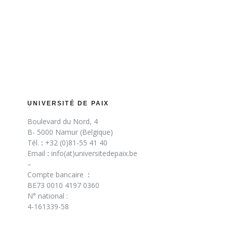
UNIVERSITÉ DE PAIX
Boulevard du Nord, 4
B- 5000 Namur (Belgique)
Tél.
:
+32 (0)81-55 41 40
Email
:
info(at)universitedepaix.be
–
Compte bancaire
:
BE73 0010 4197 0360
N° national :
4-161339-58