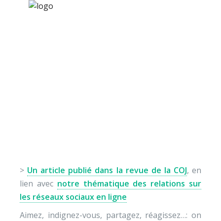
×
Nos activités
Programmes jeunesse
Ressources
Les injonctions
À propos
émotionnelles
Contact
Nous soutenir
>
Un article publié dans la revue de la COJ
, en
lien avec
notre thématique des relations sur
les réseaux sociaux en ligne
Aimez, indignez-vous, partagez, réagissez…: on