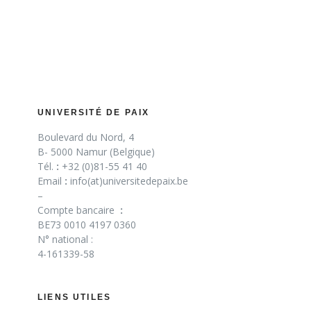
UNIVERSITÉ DE PAIX
Boulevard du Nord, 4
B- 5000 Namur (Belgique)
Tél.
:
+32 (0)81-55 41 40
Email
:
info(at)universitedepaix.be
–
Compte bancaire
:
BE73 0010 4197 0360
N° national :
4-161339-58
LIENS UTILES