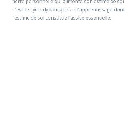
fierté personnelle qui alimente son estime de soi.
C’est le cycle dynamique de l’apprentissage dont
l’estime de soi constitue l’assise essentielle.
Envie de soutenir nos
actions ?
Vos dons nous permettent de mener des actions
éducatives au quotidien sur le terrain et auprès des
jeunes pour diminuer la violence et développer des