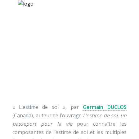
×
Nos activités
Programmes jeunesse
Ressources
L’estime de soi selon
À propos
Germain Duclos
Contact
Nous soutenir
« L’estime de soi », par
Germain DUCLOS
(Canada), auteur de l’ouvrage
L’estime de soi, un
passeport pour la vie
pour connaître les
composantes de l’estime de soi et les multiples