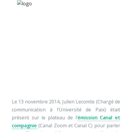
×
Nos activités
Programmes jeunesse
Ressources
L’impact des nouveau
À propos
médias sur nos
Contact
relations
Nous soutenir
Le 13 novembre 2014, Julien Lecomte (Chargé de
communication à l’Université de Paix) était
présent sur le plateau de l’
émission Canal et
compagnie
(Canal Zoom et Canal C) pour parler