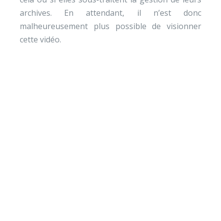
archives. En attendant, il n’est donc
malheureusement plus possible de visionner
cette vidéo.
Envie de soutenir nos
actions ?
Vos dons nous permettent de mener des actions
éducatives au quotidien sur le terrain et auprès des