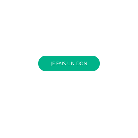
jeunes pour diminuer la violence et développer des
comportements autonomes, responsables et
respectueux. Vous pouvez verser le montant de
votre choix sur notre compte général : BE73 0010
4197 0360. Si le cumul annuel de vos dons atteint 40
euros ou plus, nous vous envoyons une attestation
fiscale.
JE FAIS UN DON