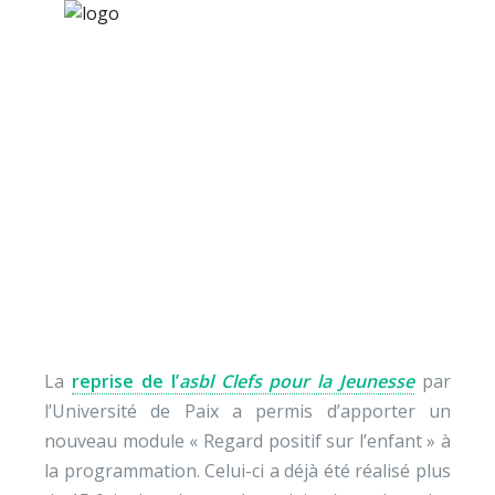
×
Nos activités
Programmes jeunesse
Ressources
L’impact du regard
À propos
positif sur l’enfant
Contact
Nous soutenir
La
reprise de l’
asbl Clefs pour la Jeunesse
par
l’Université de Paix a permis d’apporter un
nouveau module « Regard positif sur l’enfant » à
la programmation. Celui-ci a déjà été réalisé plus