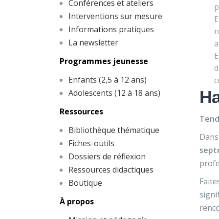
Conférences et ateliers
p
Interventions sur mesure
E
Informations pratiques
n
La newsletter
a
E
Programmes jeunesse
d
Enfants (2,5 à 12 ans)
c
Ha
Adolescents (12 à 18 ans)
Ressources
Tend
Bibliothèque thématique
Dans
Fiches-outils
sept
Dossiers de réflexion
prof
Ressources didactiques
Faite
Boutique
signi
À propos
renco