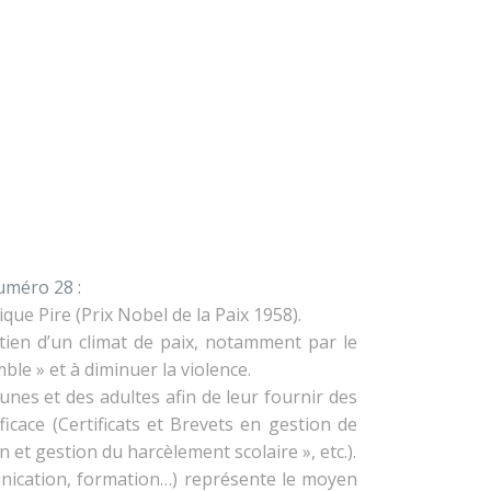
×
À propos
Contact
Nous soutenir
ez » n°28
uméro 28 :
que Pire (Prix Nobel de la Paix 1958).
ntien d’un climat de paix, notamment par le
ble » et à diminuer la violence.
eunes et des adultes afin de leur fournir des
ficace (Certificats et Brevets en gestion de
et gestion du harcèlement scolaire », etc.).
unication, formation…) représente le moyen