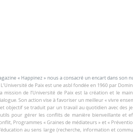
Nos activités
Programmes jeunesse
Ressources
Nos activités
Programmes jeunesse
s le magazine « Happin
Ressources
À propos
Contact
Nous soutenir
gazine « Happinez » nous a consacré un encart dans son n
 L’Université de Paix est une asbl fondée en 1960 par Domini
a mission de l’Université de Paix est la création et le mai
ialogue. Son action vise à favoriser un meilleur « vivre ensem
et objectif se traduit par un travail au quotidien avec des j
utils pour gérer les conflits de manière bienveillante et ef
onflit, Programmes « Graines de médiateurs » et « Prévention 
’éducation au sens large (recherche, information et comm