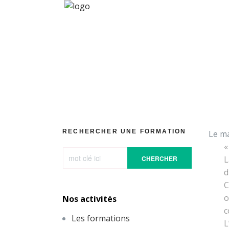
L’UP dan
RECHERCHER UNE FORMATION
Le ma
«
CHERCHER
L
d
C
o
Nos activités
c
Les formations
L