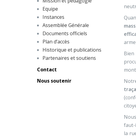
Mission et pédagogie
neut
Equipe
Instances
Quan
Assemblée Générale
mass
Documents officiels
effic
Plan d’accès
arme 
Historique et publications
Bien 
Partenaires et soutiens
proc
Contact
mont
Nous soutenir
Notr
traça
(conf
citoy
Nous
faut-
la ru