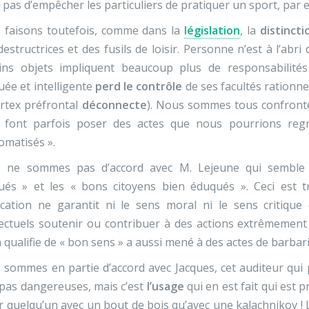
t pas d’empêcher les particuliers de pratiquer un sport, par 
 faisons toutefois, comme dans la
législation
, la
distincti
destructrices et des fusils de loisir. Personne n’est à l’abri
ains objets impliquent beaucoup plus de responsabilit
ée et intelligente
perd le contrôle
de ses facultés rationnel
ortex préfrontal
déconnecte
). Nous sommes tous confront
 font parfois poser des actes que nous pourrions regre
omatisés ».
 ne sommes pas d’accord avec M. Lejeune qui semble d
ués » et les « bons citoyens bien éduqués ». Ceci est t
ucation ne garantit ni le sens moral ni le sens critique
lectuels soutenir ou contribuer à des actions extrêmement
 qualifie de « bon sens » a aussi mené à des actes de barba
sommes en partie d’accord avec Jacques, cet auditeur qui 
pas dangereuses, mais c’est
l’usage
qui en est fait qui est 
r quelqu’un avec un bout de bois qu’avec une kalachnikov ! 