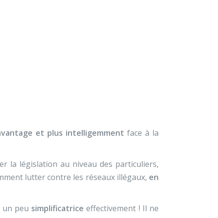
×
À propos
Contact
Nous soutenir
 (Bel RTL)
avantage et plus intelligemment
face à la
 la législation au niveau des particuliers,
amment lutter contre les réseaux illégaux,
en
st un peu
simplificatrice
effectivement ! Il ne