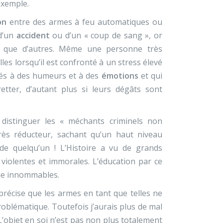
exemple.
on
entre des armes à feu automatiques ou
 d’un
accident
ou d’un « coup de sang », or
és que d’autres. Même une personne très
les lorsqu’il est confronté à un stress élevé
és à des humeurs et à des
émotions
et qui
tter, d’autant plus si leurs dégâts sont
istinguer les « méchants criminels non
rès réducteur, sachant qu’un haut niveau
 de quelqu’un ! L’Histoire a vu de grands
 violentes et immorales. L’éducation par ce
rie innommables.
précise que les armes en tant que telles ne
problématique. Toutefois j’aurais plus de mal
L’objet en soi n’est pas non plus totalement