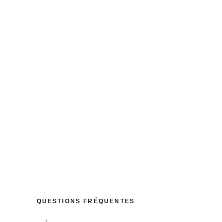
: BE73 0010 4197 0360. Si le cumul annuel de vos dons
cale.
QUESTIONS FRÉQUENTES