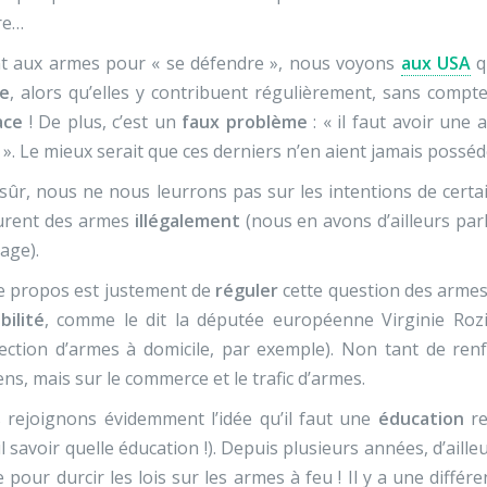
re…
t aux armes pour « se défendre », nous voyons
aux USA
q
e
, alors qu’elles y contribuent régulièrement, sans compter
ace
! De plus, c’est un
faux problème
: « il faut avoir une
». Le mieux serait que ces derniers n’en aient jamais posséd
sûr, nous ne nous leurrons pas sur les intentions de certai
urent des armes
illégalement
(nous en avons d’ailleurs parl
age).
e propos est justement de
réguler
cette question des armes
bilité
, comme le dit la députée européenne Virginie Roziè
ection d’armes à domicile, par exemple). Non tant de renfo
ens, mais sur le commerce et le trafic d’armes.
 rejoignons évidemment l’idée qu’il faut une
éducation
re
il savoir quelle éducation !). Depuis plusieurs années, d’aill
e pour durcir les lois sur les armes à feu ! Il y a une diffé