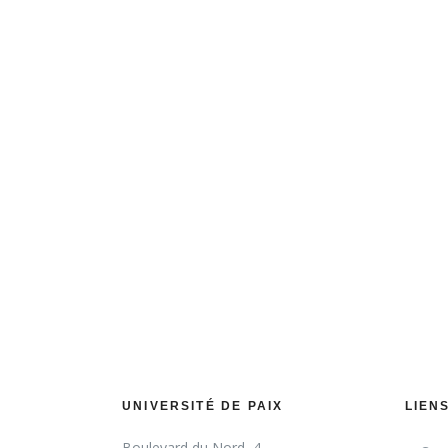
autonomes, responsables et respectueux. Vous pouvez 
atte
UNIVERSITÉ DE PAIX
LIEN
Boulevard du Nord, 4