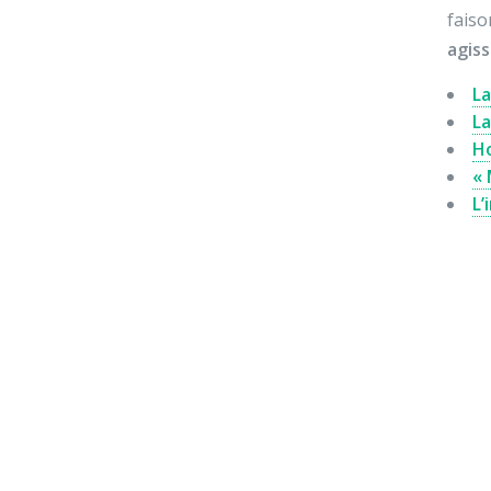
faiso
agiss
La
La
Ho
« 
L’
E
Vos dons nous permettent de mener des actions éducat