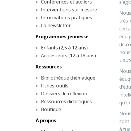
Conférences et ateliers
s’agi
Interventions sur mesure
Nous
Informations pratiques
très 
La newsletter
cert
Programmes jeunesse
éduqu
(le c
Enfants (2,5 à 12 ans)
nous
Adolescents (12 à 18 ans)
« aut
Ressources
Nous
Bibliothèque thématique
éduq
Fiches-outils
d’éd
Dossiers de réflexion
intel
Ressources didactiques
qu’on
Boutique
Nous 
À propos
sont 
à tue