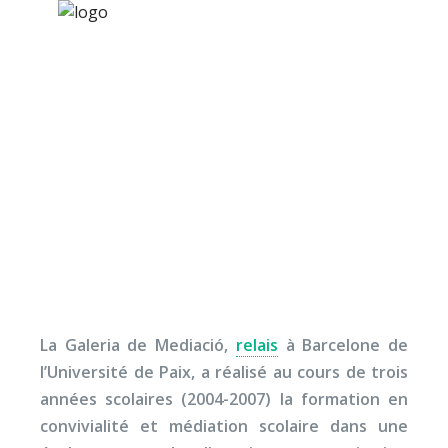
×
Nos activités
Programmes jeunesse
Ressources
Médiation par les pairs
À propos
en Espagne
Contact
Nous soutenir
La Galeria de Mediació,
relais
à Barcelone de
l’Université de Paix, a réalisé au cours de trois
années scolaires (2004-2007) la formation en
convivialité et médiation scolaire dans une