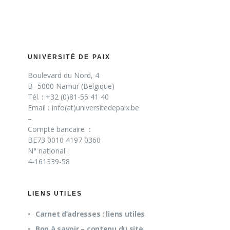
UNIVERSITÉ DE PAIX
Boulevard du Nord, 4
B- 5000 Namur (Belgique)
Tél.
:
+32 (0)81-55 41 40
Email
:
info(at)universitedepaix.be
–
Compte bancaire
:
BE73 0010 4197 0360
N° national :
4-161339-58
LIENS UTILES
Carnet d’adresses : liens utiles
Bon à savoir – contenu du site