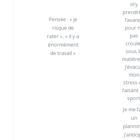
m’y
prendr
Pensée : « je
l’avan
risque de
pour 
pas
rater », « il y a
croule
énormément
sous l
de travail »
matière
j’évac
mon
stress 
faisant
sport
Je me f
un
planni
j’antic