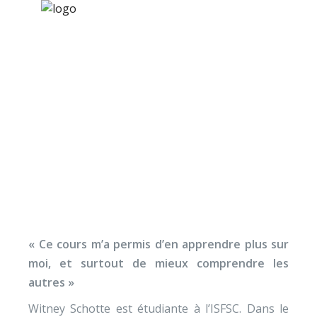
×
Nos activités
Programmes jeunesse
Ressources
« Méthodologie des
À propos
relations humaines » à
Contact
l’ISFSC
Nous soutenir
« Ce cours m’a permis d’en apprendre plus sur
moi, et surtout de mieux comprendre les
autres »
Witney Schotte est étudiante à l’ISFSC. Dans le