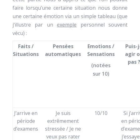
faire lorsqu’une certaine situation nous donne
une certaine émotion via un simple tableau (que
j’illustre par un
exemple
personnel souvent
vécu) :
Faits /
Pensées
Emotions /
Puis-
Situations
automatiques
Sensations
agir 
pas 
(notées
sur 10)
J’arrive en
Je suis
10/10
Si j’arr
période
extrêmement
en péri
d’examens
stressée / Je ne
d’exame
veux pas rater
j’essaye