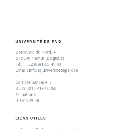
UNIVERSITÉ DE PAIX
Boulevard du Nord, 4
B- 5000 Namur (Belgique)
Tél.
:
+32 (0)81-55 41 40
Email
:
info(at)universitedepaix.be
–
Compte bancaire
:
BE73 0010 4197 0360
N° national :
4-161339-58
LIENS UTILES