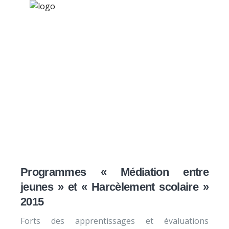
×
Nos activités
Programmes jeunesse
Ressources
Programmes
À propos
« adolescence » 2015
Contact
Nous soutenir
Programmes « Médiation entre
jeunes » et « Harcèlement scolaire »
2015
Forts des apprentissages et évaluations