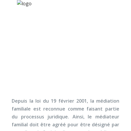
×
Nos activités
Programmes jeunesse
Ressources
Quand un avocat
À propos
devient médiateur
Contact
Nous soutenir
Depuis la loi du 19 février 2001, la médiation
familiale est reconnue comme faisant partie
du processus juridique. Ainsi, le médiateur
familial doit être agréé pour être désigné par