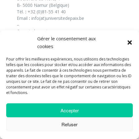
B- 5000 Namur (Belgique)
Tél.
:
+32 (0)81-55 41 40
Email
:
info(at)universitedepaix.be
–
Compte bancaire
:
BE73 0010 4197 0360
Gérer le consentement aux
N° national :
cookies
4-161339-58
Pour offrir les meilleures expériences, nous utilisons des technologies
telles que les cookies pour stocker et/ou accéder aux informations des
appareils. Le fait de consentir à ces technologies nous permettra de
LIENS UTILES
traiter des données telles que le comportement de navigation ou les ID
uniques sur ce site. Le fait de ne pas consentir ou de retirer son
Carnet d’adresses : liens utiles
consentement peut avoir un effet négatif sur certaines caractéristiques
Bon à savoir – contenu du site
et fonctions.
Conditions générales de vente
Interventions sur mesure
Accepter
Offre d’emploi
Refuser
La newsletter