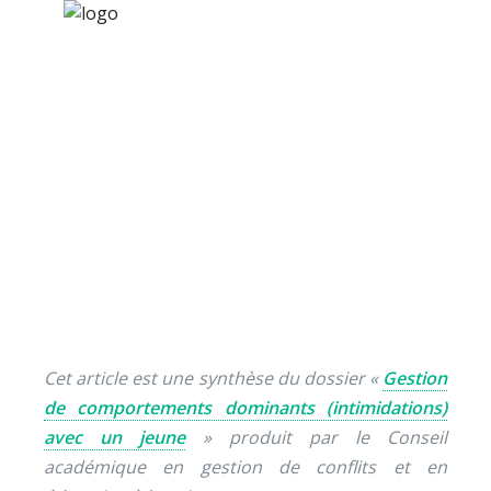
×
Nos activités
Programmes jeunesse
Ressources
Que faire quand un
À propos
jeune essaie de
Contact
déstabiliser l’adulte ?
Nous soutenir
Cet article est une synthèse du dossier «
Gestion
de comportements dominants (intimidations)
avec un jeune
» produit par le Conseil
académique en gestion de conflits et en