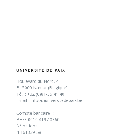
UNIVERSITÉ DE PAIX
Boulevard du Nord, 4
B- 5000 Namur (Belgique)
Tél.
:
+32 (0)81-55 41 40
Email
:
info(at)universitedepaix.be
–
Compte bancaire
:
BE73 0010 4197 0360
N° national :
4-161339-58