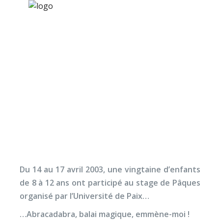
×
Nos activités
Programmes jeunesse
Ressources
Retours du stage de
À propos
Paques 2003
Contact
Nous soutenir
Du 14 au 17 avril 2003, une vingtaine d’enfants
de 8 à 12 ans ont participé au stage de Pâques
organisé par l’Université de Paix…
…Abracadabra, balai magique, emmène-moi !