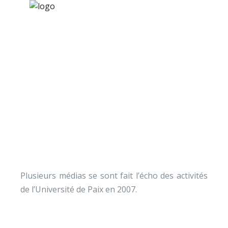
×
Nos activités
Programmes jeunesse
Ressources
Revue de presse 2007
À propos
Contact
Nous soutenir
Plusieurs médias se sont fait l’écho des activités
de l’Université de Paix en 2007.