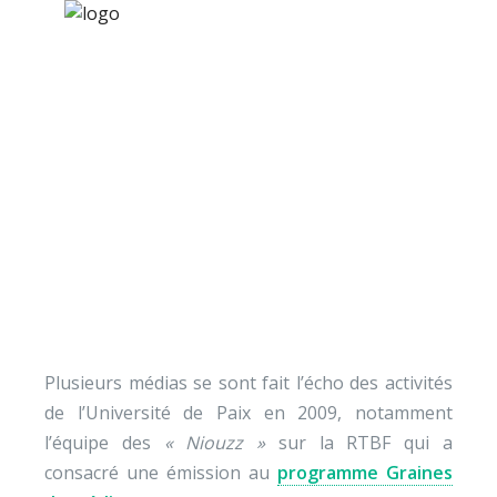
×
Nos activités
Programmes jeunesse
Ressources
Revue de presse 2009
À propos
Contact
Nous soutenir
Plusieurs médias se sont fait l’écho des activités
de l’Université de Paix en 2009, notamment
l’équipe des
« Niouzz »
sur la RTBF qui a
consacré une émission au
programme Graines