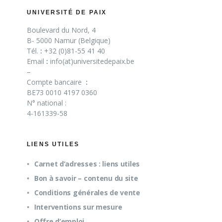
UNIVERSITÉ DE PAIX
Boulevard du Nord, 4
B- 5000 Namur (Belgique)
Tél.
:
+32 (0)81-55 41 40
Email
:
info(at)universitedepaix.be
–
Compte bancaire
:
BE73 0010 4197 0360
N° national :
4-161339-58
LIENS UTILES
Carnet d’adresses : liens utiles
Bon à savoir – contenu du site
Conditions générales de vente
Interventions sur mesure
Offre d’emploi