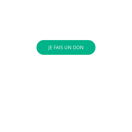
respectueux. Vous pouvez verser le montant de
votre choix sur notre compte général : BE73 0010
4197 0360. Si le cumul annuel de vos dons atteint 40
euros ou plus, nous vous envoyons une attestation
fiscale.
JE FAIS UN DON