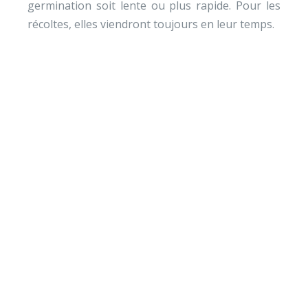
germination soit lente ou plus rapide. Pour les
récoltes, elles viendront toujours en leur temps.
Envie de soutenir nos
actions ?
Vos dons nous permettent de mener des actions
éducatives au quotidien sur le terrain et auprès des
jeunes pour diminuer la violence et développer des
comportements autonomes, responsables et