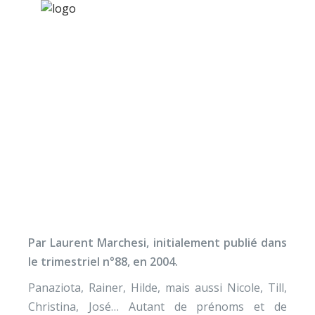
×
Nos activités
Programmes jeunesse
Ressources
Semailles dans une
À propos
école européenne
Contact
Nous soutenir
Par Laurent Marchesi, initialement publié dans
le trimestriel n°88, en 2004.
Panaziota, Rainer, Hilde, mais aussi Nicole, Till,
Christina, José… Autant de prénoms et de