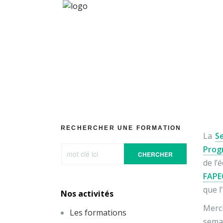
#Sema
RECHERCHER UNE FORMATION
La
S
Pro
CHERCHER
de l’
FAPE
que l
Nos activités
Merc
Les formations
semai