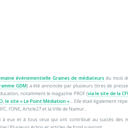
Nos activités
Programmes jeunesse
Ressources
Nos activités
Programmes jeunesse
ineGDM : ils l’ont an
Ressources
À propos
Contact
Nous soutenir
emaine événementielle Graines de médiateurs
du mois d
gramme GDM
) a été annoncée par plusieurs titres de press
éducation, notamment le magazine PROF (
via le site de la
O
,
le site « Le Point Médiation »
… Elle était également répe
’IFC, l’ONE, Article27 et la Ville de Namur…
i à eux et à tous ceux qui ont contribué au succès des 
ne ! Plusieurs échos et articles de fond suivront…