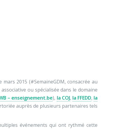
×
À propos
Contact
Nous soutenir
noncée
e mars 2015 (#SemaineGDM, consacrée au
e associative ou spécialisée dans le domaine
 CFWB – enseignement.be
),
la COJ
,
la FFEDD
,
la
rtoriée auprès de plusieurs partenaires tels
multiples événements qui ont rythmé cette