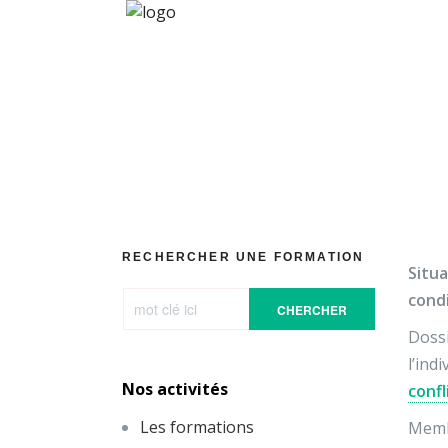
Situation
RECHERCHER UNE FORMATION
Situ
cond
CHERCHER
Dossi
l’in
Nos activités
confl
Les formations
Membr