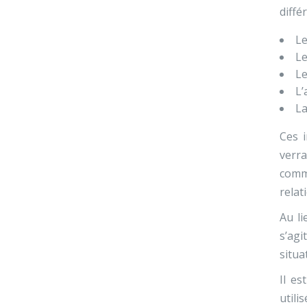
diffé
Le
Le
Le
L
La
Ces i
verra
comm
relat
Au li
s’agi
situa
Il es
utili