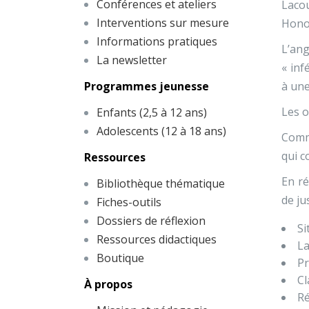
Conférences et ateliers
Lacou
Interventions sur mesure
Honor
Informations pratiques
L’ang
La newsletter
« inf
Programmes jeunesse
à une
Les o
Enfants (2,5 à 12 ans)
Adolescents (12 à 18 ans)
Comme
qui c
Ressources
En ré
Bibliothèque thématique
de ju
Fiches-outils
Dossiers de réflexion
Si
Ressources didactiques
La
Boutique
Pr
Cl
À propos
Ré