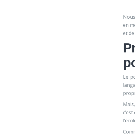
Nous 
en mê
et de
P
p
Le po
langa
propr
Mais,
c’est
l’écol
Comme