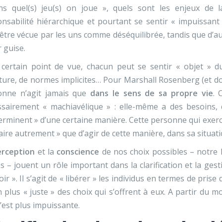
ns quel(s) jeu(s) on joue », quels sont les enjeux de 
nsabilité hiérarchique et pourtant se sentir « impuissan
être vécue par les uns comme déséquilibrée, tandis que d’aut
r guise.
 certain point de vue, chacun peut se sentir « objet » d
ture, de normes implicites… Pour Marshall Rosenberg (et 
onne n’agit jamais que
dans le sens de sa propre vie
. 
ssairement « machiavélique » : elle-même a des besoins, 
erminent » d’une certaine manière. Cette personne qui exer
aire autrement » que d’agir de cette manière, dans sa situat
erception
et la
conscience
de nos choix possibles – notre li
s – jouent un rôle important dans la clarification et la gesti
ir ». Il s’agit de « libérer » les individus en termes de pri
n plus « juste » des choix qui s’offrent à eux. A partir d
n’est plus impuissante.