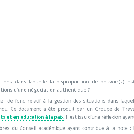
Nos activités
Programmes jeunesse
Ressources
Nos activités
Programmes jeunesse
s de disproportion de 
Ressources
À propos
Contact
Nous soutenir
ations dans laquelle la disproportion de pouvoir(s) e
itions d’une négociation authentique ?
er de fond relatif à la gestion des situations dans laque
dividu. Ce document a été produit par un Groupe de Trav
its et en éducation à la paix
. Il est issu d’une réflexion ay
es du Conseil académique ayant contribué à la note : Isa