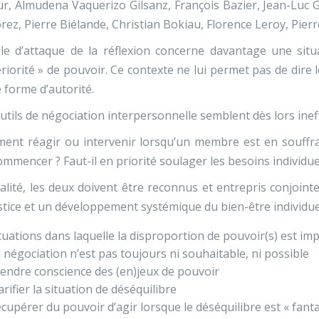
r, Almudena Vaquerizo Gilsanz, François Bazier, Jean-Luc 
ez, Pierre Biélande, Christian Bokiau, Florence Leroy, Pier
le d’attaque de la réflexion concerne davantage une situa
ériorité » de pouvoir. Ce contexte ne lui permet pas de dir
 forme d’autorité.
utils de négociation interpersonnelle semblent dès lors ineff
nt réagir ou intervenir lorsqu’un membre est en souffran
ommencer ? Faut-il en priorité soulager les besoins individuel
alité, les deux doivent être reconnus et entrepris conjoi
stice et un développement systémique du bien-être individuel 
tuations dans laquelle la disproportion de pouvoir(s) est im
 négociation n’est pas toujours ni souhaitable, ni possible
endre conscience des (en)jeux de pouvoir
arifier la situation de déséquilibre
cupérer du pouvoir d’agir lorsque le déséquilibre est « fant