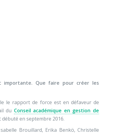
×
À propos
Contact
Nous soutenir
pouvoir(s)
st importante.
Que faire pour créer les
lle le rapport de force est en défaveur de
ail du
Conseil académique en gestion de
ant débuté en septembre 2016.
belle Brouillard, Erika Benkö, Christelle