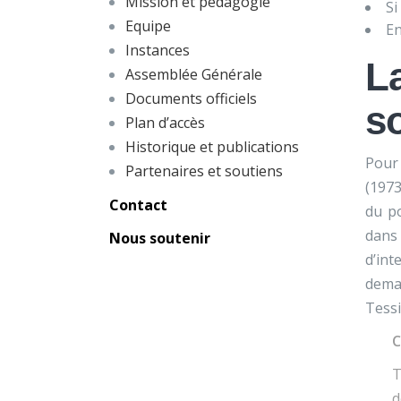
Mission et pédagogie
Si
Equipe
En
Instances
L
Assemblée Générale
Documents officiels
so
Plan d’accès
Historique et publications
Pou
Partenaires et soutiens
(1973
Contact
du po
dans
Nous soutenir
d’int
deman
Tessi
C
T
d