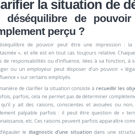
arifier la situation de 
 déséquilibre de pouvoir e
mplement perçu ?
éséquilibre de pouvoir peut être une impression : la
tasmée », et elle est en tout cas toujours relative. Cha
 de responsabilités ou d’influence, liées à sa fonction, à 
ger ou un employeur peut disposer d’un pouvoir « légal 
nfluence » sur certains employés.
anière de clarifier la situation consiste à
recueillir les o
fois, parfois, cela ne permet pas de déterminer complètement
qu’il y ait des raisons, conscientes et avouées ou non, 
cilement palpable parfois : il peut être question de « te
naissance, etc. Ces raisons peuvent parfois apparaître comme
d’épauler le
diagnostic d’une situation
dans une structur