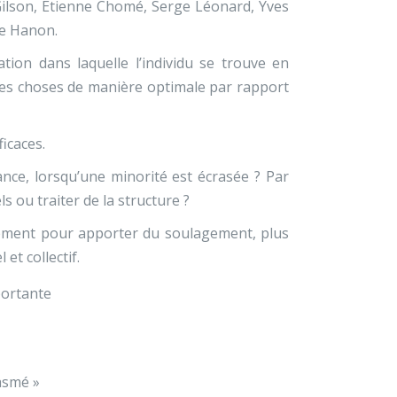
Gilson, Etienne Chomé, Serge Léonard, Yves
re Hanon.
tion dans laquelle l’individu se trouve en
e les choses de manière optimale par rapport
icaces.
ce, lorsqu’une minorité est écrasée ? Par
s ou traiter de la structure ?
ntement pour apporter du soulagement, plus
et collectif.
portante
asmé »