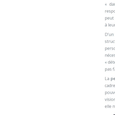
« da
respo
peut 
à leu
D’un
struc
pers
néce
« dét
pas f
La
p
cadre
pouvo
visio
elle 