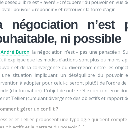
 le déséquilibre est « avéré » : récupérer du pouvoir en vue 
 aval : pouvoir « rebondir » et retrouver la force d’agir
a négociation n’est 
uhaitable, ni possible
r
André Buron
, la négociation n’est « pas une panacée ». Su
), il explique que les modes d’actions sont plus ou moins app
uvoir et de la convergence ou divergence entre les objectif
 une situation impliquant un déséquilibre du pouvoir e
ervention à adopter pour celui-ci seront plutôt de l’ordre de 
de (d’information). L’objet de notre réflexion concerne don
er et Tellier (cumulant divergence des objectifs et rapport d
omment gérer un conflit ?
essier et Tellier proposent une typologie qui tient compte
es objectifs et le partage du pouvoir […]