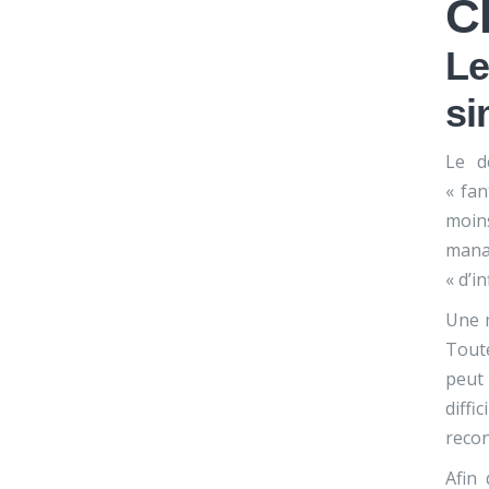
Cl
Le
si
Le d
« fan
moins
mana
« d’i
Une m
Toute
peut 
diffi
recon
Afin 