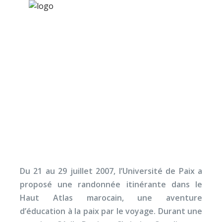
×
Nos activités
Programmes jeunesse
Ressources
[Stage] Sur la trace de
À propos
berbères (2007)
Contact
Nous soutenir
Du 21 au 29 juillet 2007, l’Université de Paix a
proposé une randonnée itinérante dans le
Haut Atlas marocain, une aventure
d’éducation à la paix par le voyage. Durant une