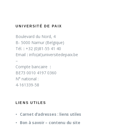
UNIVERSITÉ DE PAIX
Boulevard du Nord, 4
B- 5000 Namur (Belgique)
Tél.
:
+32 (0)81-55 41 40
Email
:
info(at)universitedepaix.be
–
Compte bancaire
:
BE73 0010 4197 0360
N° national :
4-161339-58
LIENS UTILES
Carnet d’adresses : liens utiles
Bon à savoir – contenu du site