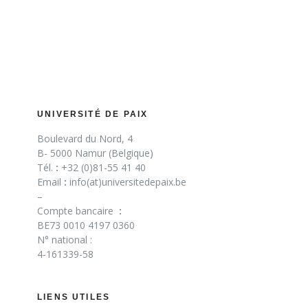
UNIVERSITÉ DE PAIX
Boulevard du Nord, 4
B- 5000 Namur (Belgique)
Tél.
:
+32 (0)81-55 41 40
Email
:
info(at)universitedepaix.be
–
Compte bancaire
:
BE73 0010 4197 0360
N° national :
4-161339-58
LIENS UTILES