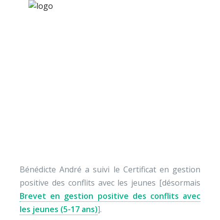
×
Nos activités
Programmes jeunesse
Ressources
Témoignage de
À propos
Bénédicte André
Contact
Nous soutenir
Bénédicte André a suivi le Certificat en gestion
positive des conflits avec les jeunes [désormais
Brevet en gestion positive des conflits avec
les jeunes (5-17 ans)
].