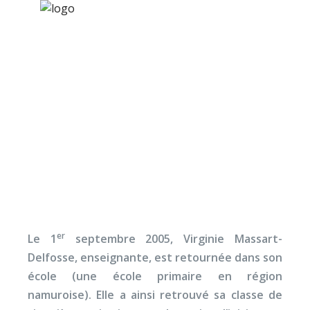
×
Nos activités
Programmes jeunesse
Ressources
Témoignage
À propos
d’expérience de Virgini
Contact
Massart
Nous soutenir
er
Le 1
septembre 2005, Virginie Massart-
Delfosse, enseignante, est retournée dans son
école (une école primaire en région
namuroise). Elle a ainsi retrouvé sa classe de