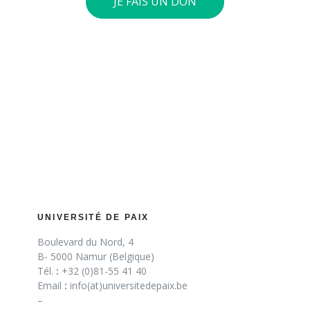
JE FAIS UN DON
UNIVERSITÉ DE PAIX
Boulevard du Nord, 4
B- 5000 Namur (Belgique)
Tél.
:
+32 (0)81-55 41 40
Email
:
info(at)universitedepaix.be
–