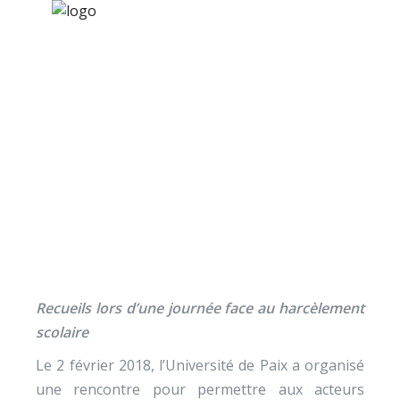
×
Nos activités
Programmes jeunesse
Ressources
Des acteurs impliqués
À propos
face au harcèlement
Contact
Nous soutenir
Recueils lors d’une journée face au harcèlement
scolaire
Le 2 février 2018, l’Université de Paix a organisé
une rencontre pour permettre aux acteurs