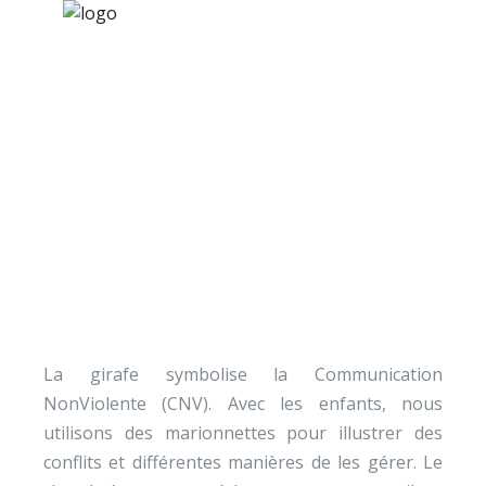
×
Nos activités
Programmes jeunesse
Ressources
Une girafe et un chacal
À propos
avec les enfants
Contact
Nous soutenir
La girafe symbolise la Communication
NonViolente (CNV). Avec les enfants, nous
utilisons des marionnettes pour illustrer des
conflits et différentes manières de les gérer. Le