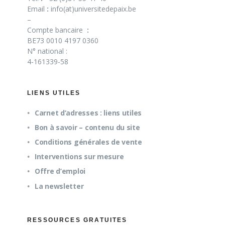
Email
:
info(at)universitedepaix.be
–
Compte bancaire
:
BE73 0010 4197 0360
N° national :
4-161339-58
LIENS UTILES
Carnet d’adresses : liens utiles
Bon à savoir – contenu du site
Conditions générales de vente
Interventions sur mesure
Offre d’emploi
La newsletter
RESSOURCES GRATUITES