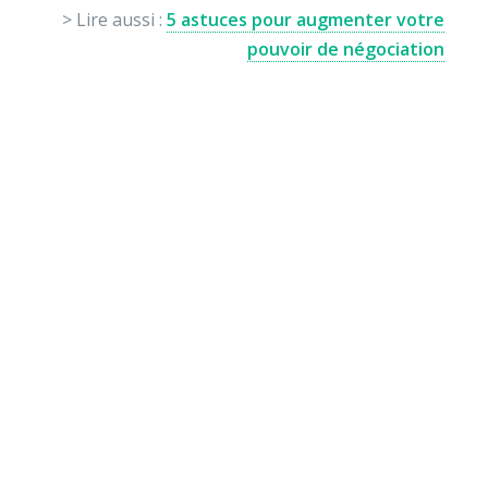
> Lire aussi :
5 astuces pour augmenter votre
pouvoir de négociation
Envie de soutenir nos
actions ?
Vos dons nous permettent de mener des actions
éducatives au quotidien sur le terrain et auprès des
jeunes pour diminuer la violence et développer des
comportements autonomes, responsables et