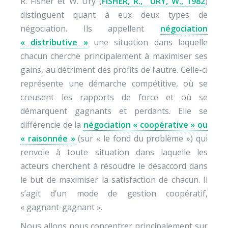
R. Fisher et W. Ury (
FISHER, R., URY, W., 1982
)
distinguent quant à eux deux types de
négociation. Ils appellent
négociation
« distributive »
une situation dans laquelle
chacun cherche principalement à maximiser ses
gains, au détriment des profits de l’autre. Celle-ci
représente une démarche compétitive, où se
creusent les rapports de force et où se
démarquent gagnants et perdants. Elle se
différencie de la
négociation « coopérative » ou
« raisonnée »
(sur « le fond du problème ») qui
renvoie à toute situation dans laquelle les
acteurs cherchent à résoudre le désaccord dans
le but de maximiser la satisfaction de chacun. Il
s’agit d’un mode de gestion coopératif,
« gagnant-gagnant ».
Nous allons nous concentrer principalement sur