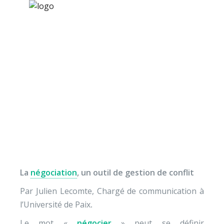
×
Nos activités
Programmes jeunesse
Ressources
Vers une négociation
À propos
coopérative ?
Contact
Nous soutenir
La
négociation
, un outil de gestion de conflit
Par Julien Lecomte, Chargé de communication à
l’Université de Paix
.
Le mot «
négocier
» peut se définir