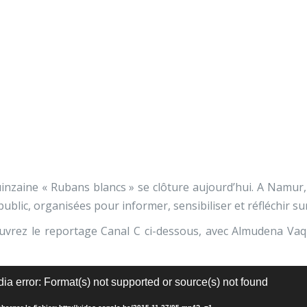
Nos activités
Programmes jeunesse
Ressources
Nos activités
Programmes jeunesse
muniquer pour prévenir
Ressources
À propos
Contact
Nous soutenir
inzaine « Rubans blancs » se clôture aujourd’hui. A Namur, 
public, organisées pour informer, sensibiliser et réfléchir s
vrez le reportage Canal C ci-dessous, avec Almudena Vaque
ur
ia error: Format(s) not supported or source(s) not found