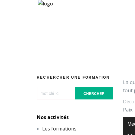
[Vidéo] Com
RECHERCHER UNE FORMATION
La qu
tout 
CHERCHER
Décou
Paix.
Nos activités
Lecte
Med
vidéo
Les formations