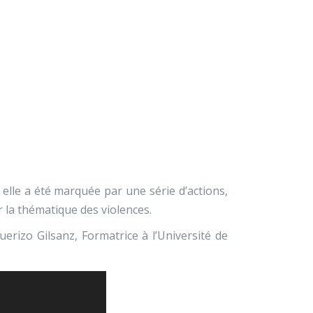
×
À propos
Contact
Nous soutenir
 la violence
elle a été marquée par une série d’actions,
ur la thématique des violences.
rizo Gilsanz, Formatrice à l’Université de