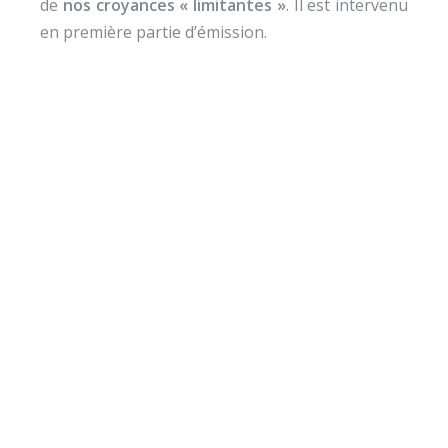
de
nos croyances « limitantes »
. Il est intervenu
en première partie d’émission.
Envie de soutenir nos
actions ?
Vos dons nous permettent de mener des actions
éducatives au quotidien sur le terrain et auprès des
jeunes pour diminuer la violence et développer des
comportements autonomes, responsables et