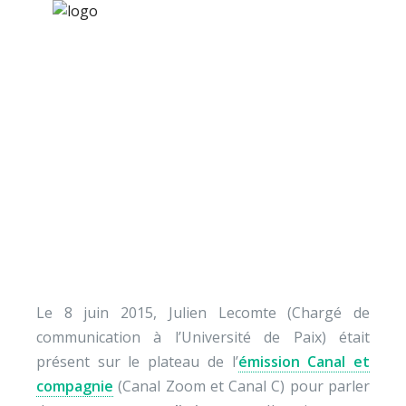
×
Nos activités
Programmes jeunesse
Ressources
[Vidéo] Comprendre
À propos
nos croyances
Contact
« limitantes »
Nous soutenir
Le 8 juin 2015, Julien Lecomte (Chargé de
communication à l’Université de Paix) était
présent sur le plateau de l’
émission Canal et
compagnie
(Canal Zoom et Canal C) pour parler