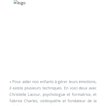
×
Nos activités
Programmes jeunesse
Ressources
[Vidéo] Les émotions
À propos
des enfants et ados
Contact
Nous soutenir
« Pour aider nos enfants à gérer leurs émotions,
il existe plusieurs techniques. En voici deux avec
Christelle Lacour, psychologue et formatrice, et
Fabrice Charles, ostéopathe et fondateur de la