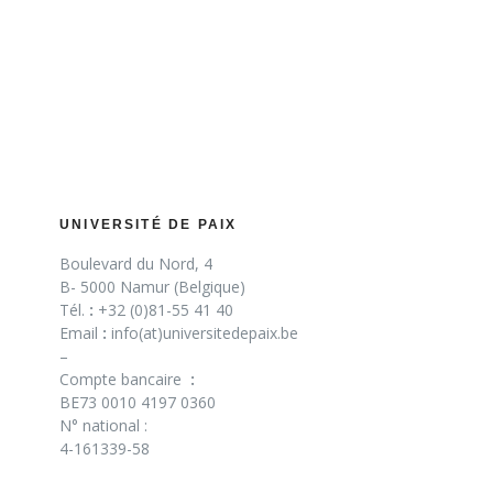
UNIVERSITÉ DE PAIX
Boulevard du Nord, 4
B- 5000 Namur (Belgique)
Tél.
:
+32 (0)81-55 41 40
Email
:
info(at)universitedepaix.be
–
Compte bancaire
:
BE73 0010 4197 0360
N° national :
4-161339-58