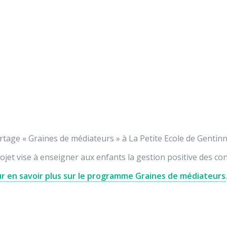
Nos activités
Programmes jeunesse
Ressources
Nos activités
Programmes jeunesse
raines de médiateurs à
Ressources
À propos
Contact
Nous soutenir
tage « Graines de médiateurs » à La Petite Ecole de Gentinn
ojet vise à enseigner aux enfants la gestion positive des conf
r en savoir plus sur le programme Graines de médiateurs
.