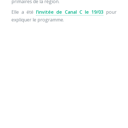
primaires de la région.
Elle a été
l’invitée de Canal C le 19/03
pour
expliquer le programme.
Envie de soutenir nos
actions ?
Vos dons nous permettent de mener des actions
éducatives au quotidien sur le terrain et auprès des
jeunes pour diminuer la violence et développer des