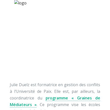
×
Nos activités
Programmes jeunesse
Ressources
[Vidéo] Julie Duelz
À propos
explique le programm
Contact
Graines…
Nous soutenir
Julie Duelz est formatrice en gestion des conflits
à l’Université de Paix. Elle est, par ailleurs, la
coordinatrice du
programme « Graines de
Médiateurs »
. Ce programme vise les écoles