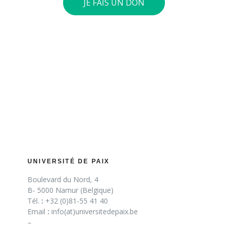
JE FAIS UN DON
UNIVERSITÉ DE PAIX
Boulevard du Nord, 4
B- 5000 Namur (Belgique)
Tél.
:
+32 (0)81-55 41 40
Email
:
info(at)universitedepaix.be
–