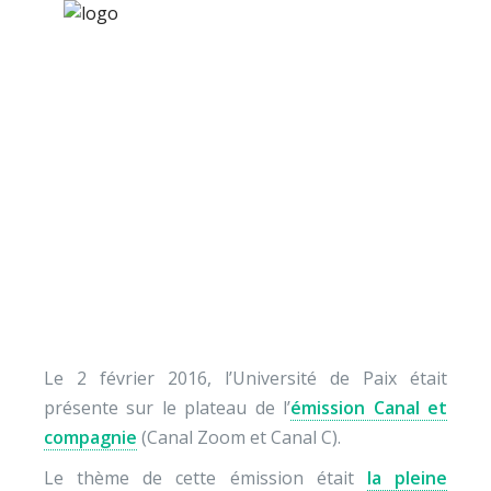
×
Nos activités
Programmes jeunesse
Ressources
[Vidéo] Qu’est-ce que l
À propos
pleine conscience ?
Contact
Nous soutenir
Le 2 février 2016, l’Université de Paix était
présente sur le plateau de l’
émission Canal et
compagnie
(Canal Zoom et Canal C).
Le thème de cette émission était
la pleine