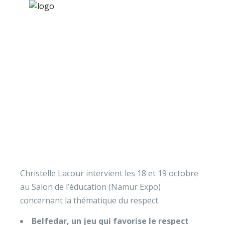
×
Nos activités
Programmes jeunesse
Ressources
Vidéo du Salon de
À propos
l’Education sur le
Contact
respect
Nous soutenir
Christelle Lacour intervient les 18 et 19 octobre
au Salon de l’éducation (Namur Expo)
concernant la thématique du respect.
Belfedar, un jeu qui favorise le respect