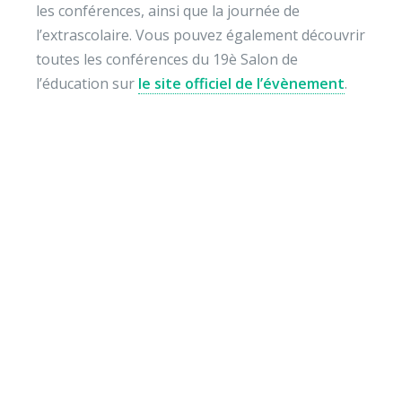
les conférences, ainsi que la journée de
l’extrascolaire. Vous pouvez également découvrir
toutes les conférences du 19è Salon de
l’éducation sur
le site officiel de l’évènement
.
Envie de soutenir nos
actions ?
Vos dons nous permettent de mener des actions
éducatives au quotidien sur le terrain et auprès des