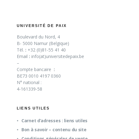
UNIVERSITÉ DE PAIX
Boulevard du Nord, 4
B- 5000 Namur (Belgique)
Tél.
:
+32 (0)81-55 41 40
Email
:
info(at)universitedepaix.be
–
Compte bancaire
:
BE73 0010 4197 0360
N° national :
4-161339-58
LIENS UTILES
Carnet d’adresses : liens utiles
Bon à savoir – contenu du site
Conditions générales de vente