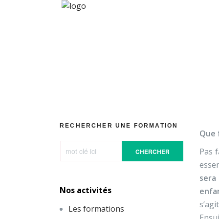
[Vidéos] 
RECHERCHER UNE FORMATION
Que f
Pas f
CHERCHER
essen
sera 
Nos activités
enfa
s’agi
Les formations
Ensui