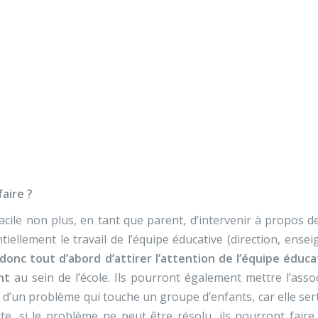
Nos activités
Programmes jeunesse
Ressources
Nos activités
Programmes jeunesse
Que faire en cas de har
Ressources
À propos
Contact
Nous soutenir
aire ?
acile non plus, en tant que parent, d’intervenir à propos des
tiellement le travail de l’équipe éducative (direction, ense
donc tout d’abord d’attirer l’attention de l’équipe éduca
nt
au sein de l’école. Ils pourront également mettre l’assoc
t d’un problème qui touche un groupe d’enfants, car elle sert 
te, si le problème ne peut être résolu, ils pourront fair