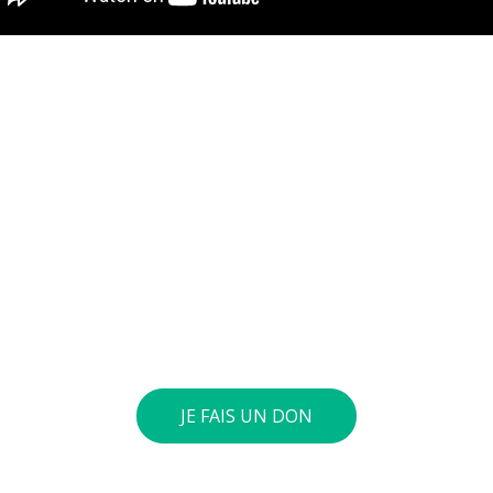
nvie de soutenir nos actions
ives au quotidien sur le terrain et auprès des jeunes pour
verser le montant de votre choix sur notre compte général 
int 40 euros ou plus, nous vous envoyons une attestation fis
JE FAIS UN DON