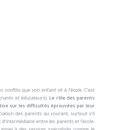
×
À propos
Contact
Nous soutenir
cèlement ?
 conflits que son enfant vit à l’école. C’est
ignants et éducateurs).
Le rôle des parents
tive sur les difficultés éprouvées par leur
iation des parents au courant, surtout s’il
d’intermédiaire entre les parents et l’école.
e appel à des services spécialisés comme le