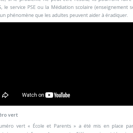
 le service PSE ou la Médiation scolaire (enseignement se
 un phénomène que les adultes peuvent aider à éradiquer.
ro vert
uméro vert « École et Parents » a été mis en place par