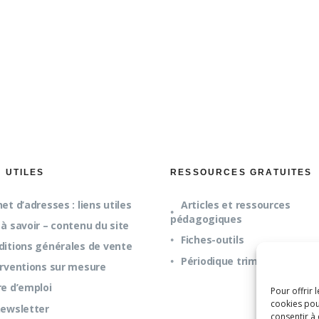
S UTILES
RESSOURCES GRATUITES
et d’adresses : liens utiles
Articles et ressources
pédagogiques
à savoir – contenu du site
Fiches-outils
ditions générales de vente
Périodique trimestriel
erventions sur mesure
re d’emploi
Pour offrir 
cookies pou
newsletter
consentir à