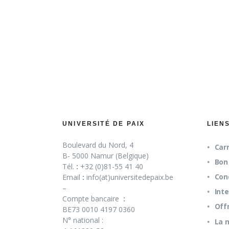
UNIVERSITÉ DE PAIX
LIEN
Boulevard du Nord, 4
Carn
B- 5000 Namur (Belgique)
Bon 
Tél.
:
+32 (0)81-55 41 40
Con
Email
:
info(at)universitedepaix.be
–
Int
Compte bancaire
:
Off
BE73 0010 4197 0360
N° national :
La 