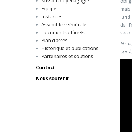
Mission et pédagogie
oblig
Equipe
mais 
Instances
lundi
Assemblée Générale
de l
Documents officiels
secon
Plan d’accès
N° v
Historique et publications
sur l
Partenaires et soutiens
Contact
Nous soutenir