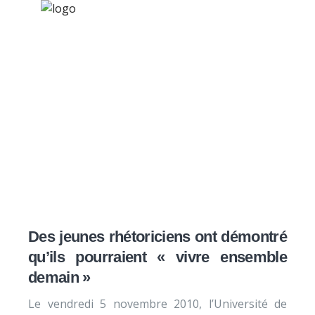
×
Nos activités
Programmes jeunesse
Ressources
Vivre ensemble demai
À propos
Contact
Nous soutenir
Des jeunes rhétoriciens ont démontré
qu’ils pourraient « vivre ensemble
demain »
Le vendredi 5 novembre 2010, l’Université de